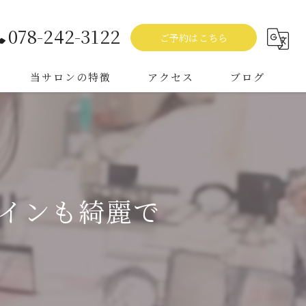
078-242-3122
ご予約はこちら
当サロンの特徴
アクセス
ブログ
フェイシャル
ボディ
ヘッドスパ
インも綺麗で
ブライダル
ダイエット