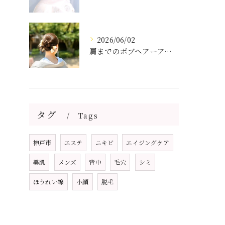
2026/06/02
肩までのボブヘアーアレンジ
タグ
Tags
神戸市
エステ
ニキビ
エイジングケア
美肌
メンズ
背中
毛穴
シミ
ほうれい線
小顔
脱毛