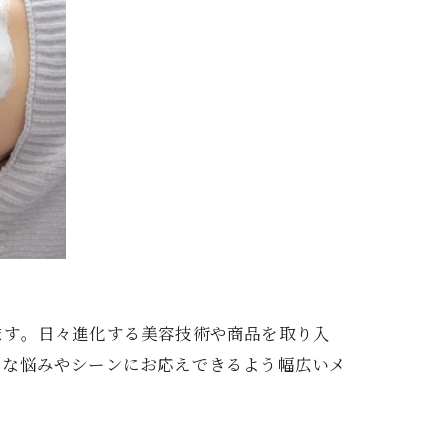
ます。日々進化する美容技術や商品を取り入
々な悩みやシーンにお応えできるよう幅広いメ