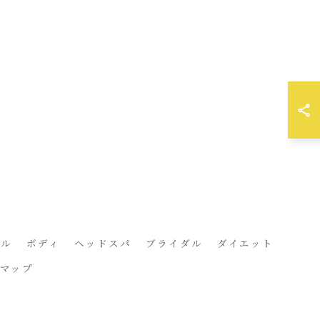
ャル
ボディ
ヘッドスパ
ブライダル
ダイエット
マップ