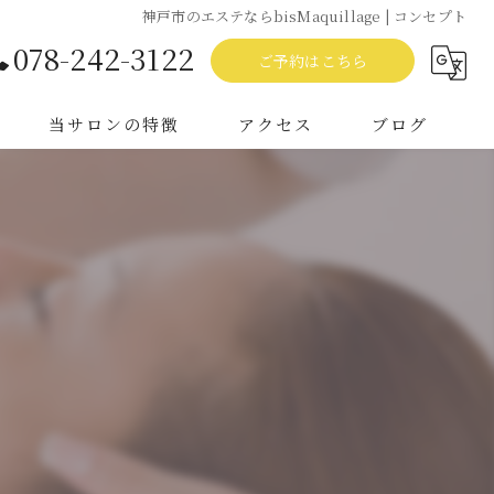
神戸市のエステならbisMaquillage | コンセプト
078-242-3122
ご予約はこちら
当サロンの特徴
アクセス
ブログ
フェイシャル
ボディ
ヘッドスパ
ブライダル
ダイエット