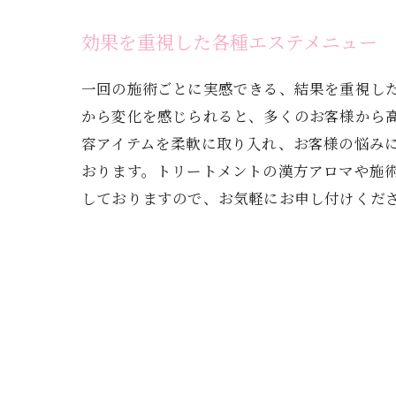
効果を重視した各種エステメニュー
一回の施術ごとに実感できる、結果を重視し
から変化を感じられると、多くのお客様から
容アイテムを柔軟に取り入れ、お客様の悩み
おります。トリートメントの漢方アロマや施
しておりますので、お気軽にお申し付けくだ