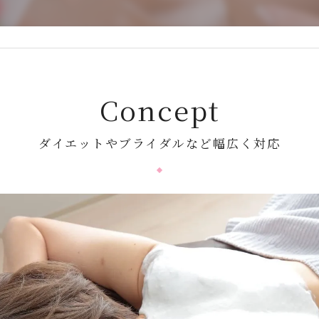
Concept
ダイエットやブライダルなど幅広く対応