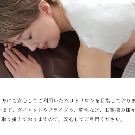
る方にも安心してご利用いただけるサロンを目指しており
います。ダイエットやブライダル、脱毛など、お客様の様
を取り揃えておりますので、安心してご利用ください。