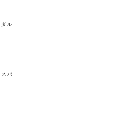
イダル
ドスパ