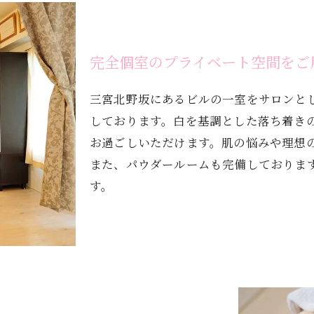
完全個室のプライベート空間をご
三宮北野坂にあるビルの一室をサロンと
しております。白を基調とした落ち着き
お過ごしいただけます。肌の悩みや理想
また、パウダールームも完備しておりま
す。