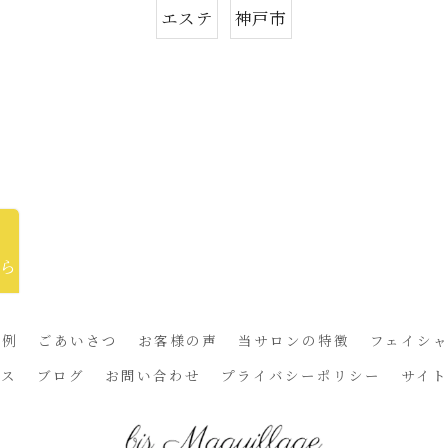
エステ
神戸市
ら
事例
ごあいさつ
お客様の声
当サロンの特徴
フェイシ
セス
ブログ
お問い合わせ
プライバシーポリシー
サイト