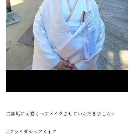
白無垢に可愛くヘアメイクさせていただきました✨
#ブライダルヘアメイク