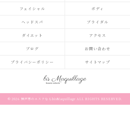
フェイシャル
ボディ
ヘッドスパ
ブライダル
ダイエット
アクセス
ブログ
お問い合わせ
プライバシーポリシー
サイトマップ
© 2026 神戸市のエステならbisMaquillage ALL RIGHTS RESERVED.